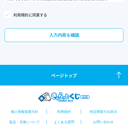
利用者は、本サービスの利用に際しては、必ず利用規約（以下、「本規約」といいます）
の全文をよくお読みいただいた上で、本規約に同意いただく必要があります。
利用規約に同意する
第1条 適用範囲
入力内容を確認
1.本規約は、本サービスの提供条件及び本サービスの利用に関する利用者と当社との間
の権利義務関係を定めることを目的とし、利用者と当社との間の本サービスの利用に関わ
る一切の関係に適用されるものとします。
2.当社が当サイト上で掲載する本サービスの利用に関するルールは、本規約の一部を構
成するものとします。
3.本規約の内容と本規約外における本サービスの説明等とが異なる場合は、本規約の規
定が優先して適用されるものとします。
ページトップ
第2条 本サービスの内容
本サービスは、当社が、当サイト上で抽選が行われるオンラインくじを利用者に販売し、
当該くじの結果当選したグッズ等（以下、くじ及びグッズ等を総称して「商品」といいま
す）を、利用者が指定する場所に発送し、又は電子メール等の当社が定める方法で利用者
に提供するものです。
個人情報保護方針
利用規約
特定商取引法表示
第3条 本規約の変更
返品・交換について
よくある質問
お問い合わせ
1.当社は、事前に通知することなく、いつでも本規約を変更・改訂することができるも
のとします。