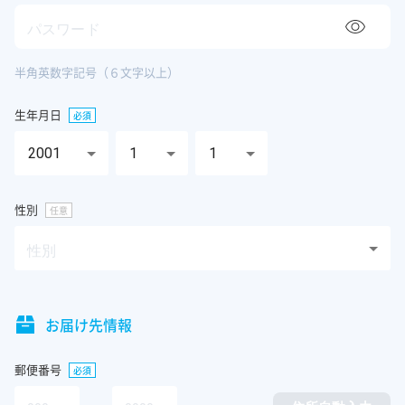
パスワード
半角英数字記号（６文字以上）
生年月日
必須
2001
1
1
性別
任意
性別
お届け先情報
郵便番号
必須